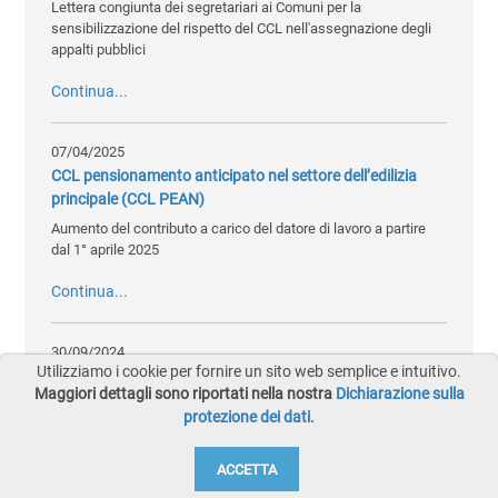
Lettera congiunta dei segretariari ai Comuni per la
sensibilizzazione del rispetto del CCL nell'assegnazione degli
appalti pubblici
Continua...
07/04/2025
CCL pensionamento anticipato nel settore dell’edilizia
principale (CCL PEAN)
Aumento del contributo a carico del datore di lavoro a partire
dal 1° aprile 2025
Continua...
30/09/2024
Utilizziamo i cookie per fornire un sito web semplice e intuitivo.
Dichiarazione di rispetto CCL PITTURA scaricabile dal sito
Maggiori dettagli sono riportati nella nostra
Dichiarazione sulla
SIAC
protezione dei dati.
Valido dal 1° gennaio 2025
Continua...
ACCETTA